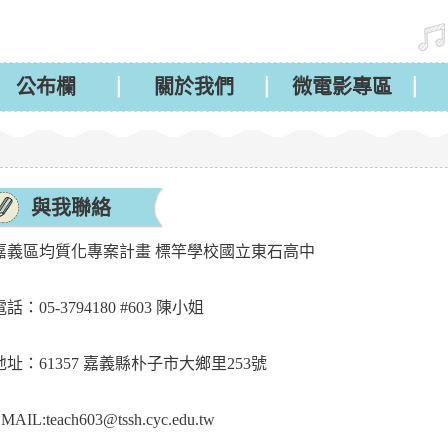
公布欄
關於我們
微電影專區
與我聯絡
嘉義區均質化專案計畫 標竿學校國立東石高中
電話：05-3794180 #603 陳小姐
地址：61357 嘉義縣朴子市大鄉里253號
MAIL:teach603@tssh.cyc.edu.tw